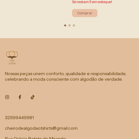
Só restam
5
em estoque!
Nossas peças unem conforto, qualidade e responsabilidade,
celebrando a moda consciente com algodão de verdade.
32999449981
cheirodealgodaotshirts@gmail.com
Rua Orácio Batista de Miranda