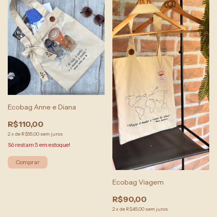
Ecobag Anne e Diana
R$110,00
2
x
de
R$55,00
sem juros
Só restam
5
em estoque!
Ecobag Viagem
R$90,00
2
x
de
R$45,00
sem juros