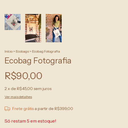
Início
>
Ecobags
>
Ecobag Fotografia
Ecobag Fotografia
R$90,00
2
x de
R$45,00
sem juros
Ver mais detalhes
Frete grátis
a partir de
R$399,00
Só restam
5
em estoque!