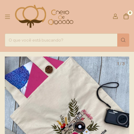
0
1
/
3