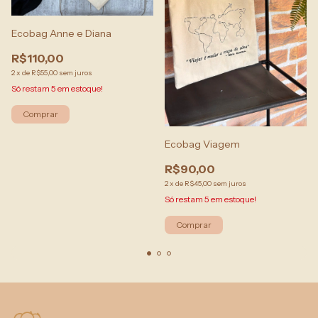
Ecobag Anne e Diana
R$110,00
2
x
de
R$55,00
sem juros
Só restam
5
em estoque!
Ecobag Viagem
R$90,00
2
x
de
R$45,00
sem juros
Só restam
5
em estoque!