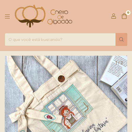
0
1
/
2