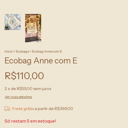
Início
>
Ecobags
>
Ecobag Anne com E
Ecobag Anne com E
R$110,00
2
x de
R$55,00
sem juros
Ver mais detalhes
Frete grátis
a partir de
R$399,00
Só restam
5
em estoque!