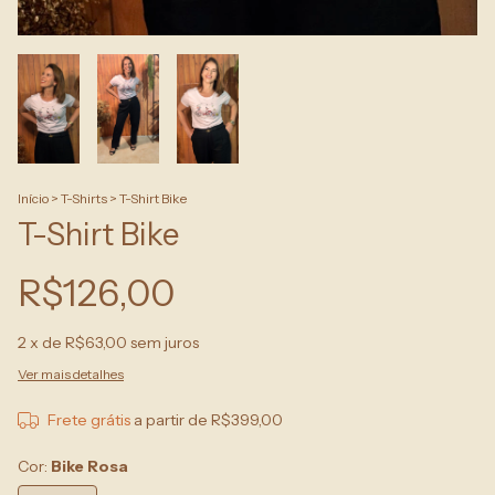
Início
>
T-Shirts
>
T-Shirt Bike
T-Shirt Bike
R$126,00
2
x de
R$63,00
sem juros
Ver mais detalhes
Frete grátis
a partir de
R$399,00
Cor:
Bike Rosa