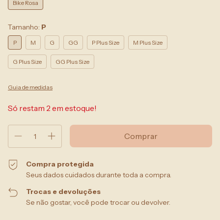
Bike Rosa
Tamanho:
P
P
M
G
GG
P Plus Size
M Plus Size
G Plus Size
GG Plus Size
Guia de medidas
Só restam
2
em estoque!
Compra protegida
Seus dados cuidados durante toda a compra.
Trocas e devoluções
Se não gostar, você pode trocar ou devolver.