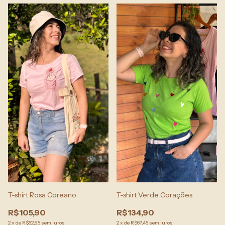
T-shirt Rosa Coreano
T-shirt Verde Corações
R$105,90
R$134,90
2
x
de
R$52,95
sem juros
2
x
de
R$67,45
sem juros