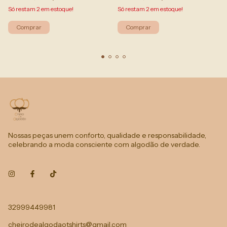
Só restam
2
em estoque!
Só restam
2
em estoque!
Comprar
Comprar
Nossas peças unem conforto, qualidade e responsabilidade,
celebrando a moda consciente com algodão de verdade.
32999449981
cheirodealgodaotshirts@gmail.com