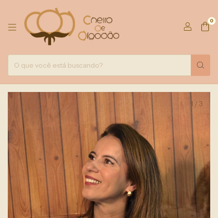
0
1
/
3